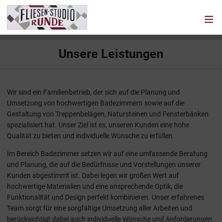
Menü
Unsere Leistungen
Wir sind ein Familienbetrieb, der sich auf die Planung und
Umsetzung von hochwertigen Badezimmern sowie auf die
Gestaltung von Treppenbelägen, Natursteinen und Fensterbänken
spezialisiert hat. Unser Ziel ist es, unseren Kunden eine hohe
Qualität zu bieten und individuelle Wünsche zu erfüllen.
Im Bereich Badezimmer setzen wir auf eine umfassende Beratung
und Planung, die auf die Bedürfnisse und Vorstellungen unserer
Kunden abgestimmt ist. Dabei legen wir großen Wert auf
hochwertige Materialien und eine ansprechende Optik, die
Funktionalität und Design perfekt kombinieren. Unser erfahrenes
Team sorgt für eine sorgfältige Umsetzung aller Arbeiten und
berücksichtigt dabei auch individuelle Wünsche und Anforderungen.